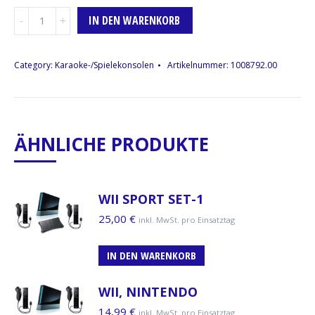
Wii
IN DEN WARENKORB
Balance-
Board,
Nintendo
Category:
Karaoke-/Spielekonsolen
Artikelnummer:
1008792.00
Menge
ÄHNLICHE PRODUKTE
WII SPORT SET-1
25,00
€
inkl. MwSt. pro Einsatztag
IN DEN WARENKORB
WII, NINTENDO
14,99
€
inkl. MwSt. pro Einsatztag