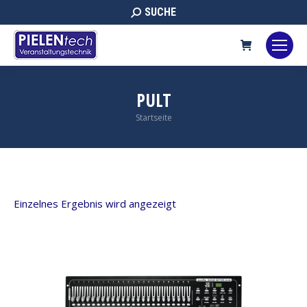
Search:
SUCHE
PULT
Sie befinden sich hier:
Startseite
Einzelnes Ergebnis wird angezeigt