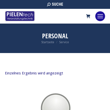
Search:
SUCHE
PERSONAL
Sie befinden sich hier:
Startseite
Service
Einzelnes Ergebnis wird angezeigt