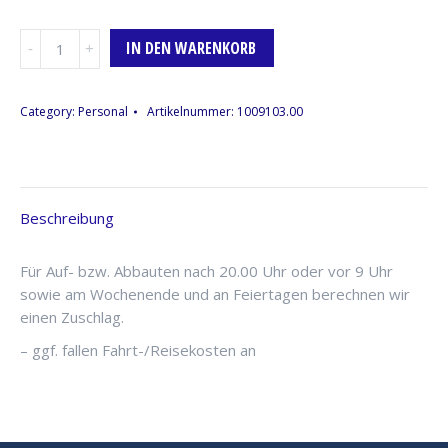
Techniker
IN DEN WARENKORB
für
Auf-
und
Category:
Personal
Artikelnummer:
1009103.00
Abbau,
je
angefangener
halben
Beschreibung
Stunde
Menge
Für Auf- bzw. Abbauten nach 20.00 Uhr oder vor 9 Uhr
sowie am Wochenende und an Feiertagen berechnen wir
einen Zuschlag.
– ggf. fallen Fahrt-/Reisekosten an