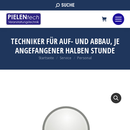
Search:
SUCHE
TECHNIKER FÜR AUF- UND ABBAU, JE
ANGEFANGENER HALBEN STUNDE
Sie befinden sich hier:
Startseite
Service
Personal