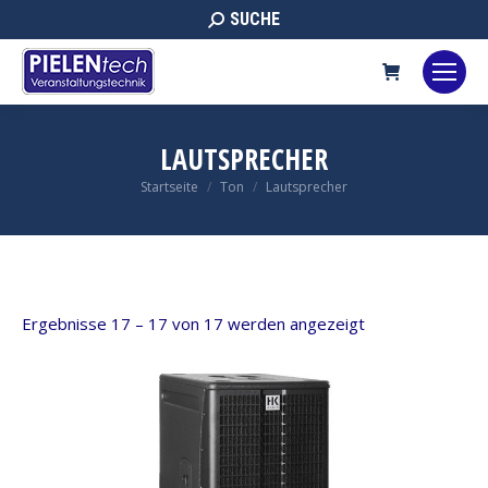
Search:
SUCHE
LAUTSPRECHER
Sie befinden sich hier:
Startseite
Ton
Lautsprecher
Ergebnisse 17 – 17 von 17 werden angezeigt