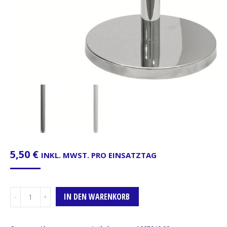
5,50
€
INKL. MWST. PRO EINSATZTAG
Abgrenzungsständer,
IN DEN WARENKORB
200cm
Gurtband
Menge