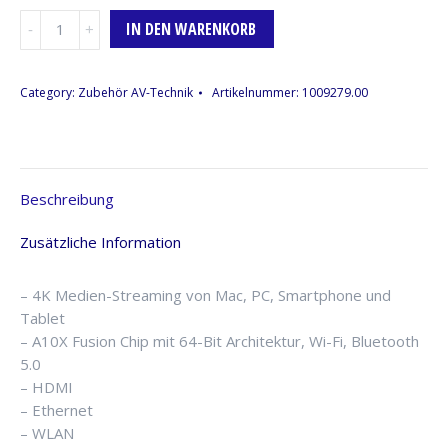
Apple
IN DEN WARENKORB
TV
4K
Mediaplayer
Category:
Zubehör AV-Technik
Artikelnummer:
1009279.00
Menge
Beschreibung
Zusätzliche Information
– 4K Medien-Streaming von Mac, PC, Smartphone und
Tablet
– A10X Fusion Chip mit 64-Bit Architektur, Wi-Fi, Bluetooth
5.0
– HDMI
– Ethernet
– WLAN