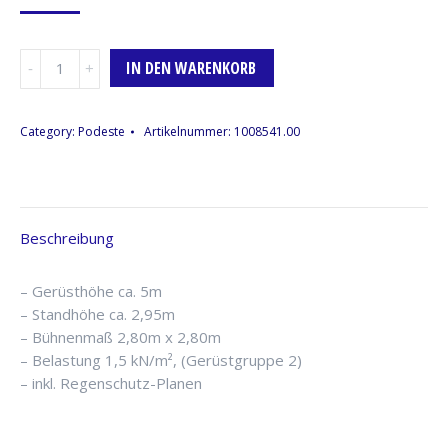
Bühnen-/FOH-
IN DEN WARENKORB
Tower
(Layher),
ca.
Category:
Podeste
Artikelnummer:
1008541.00
2,80m
x
2,80m,
überdacht
Beschreibung
Menge
– Gerüsthöhe ca. 5m
– Standhöhe ca. 2,95m
– Bühnenmaß 2,80m x 2,80m
– Belastung 1,5 kN/m², (Gerüstgruppe 2)
– inkl. Regenschutz-Planen