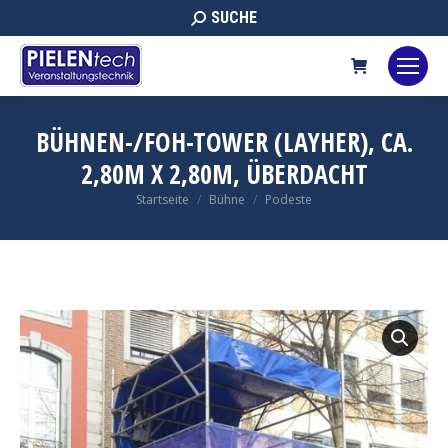
Search:
SUCHE
BÜHNEN-/FOH-TOWER (LAYHER), CA.
2,80M X 2,80M, ÜBERDACHT
Sie befinden sich hier:
Startseite
Bühne
Podeste