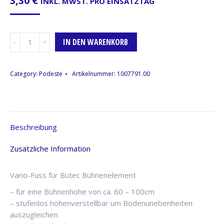
3,30
€
INKL. MWST. PRO EINSATZTAG
Bütec
IN DEN WARENKORB
Teleskopbein,
60cm
-
Category:
Podeste
Artikelnummer:
1007791.00
100cm
Menge
Beschreibung
Zusätzliche Information
Vario-Fuss für Bütec Bühnenelement
– für eine Bühnenhohe von ca. 60 – 100cm
– stufenlos höhenverstellbar um Bodenunebenheiten
auszugleichen