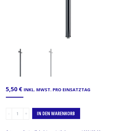
5,50
€
INKL. MWST. PRO EINSATZTAG
Distanzstange,
IN DEN WARENKORB
M20
Gewinde,
140-