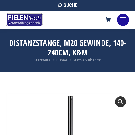
Search:
SUCHE
DISTANZSTANGE, M20 GEWINDE, 140-
240CM, K&M
Sie befinden sich hier:
Startseite
Bühne
Stative/Zubehör