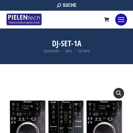
Search:
SUCHE
DJ-SET-1A
Sie befinden sich hier:
Startseite
Sets
DJ-Sets