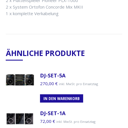
2 x Plattenspieler Pioneer PLX-1000
2 x System Ortofon Concorde Mix MKII
1 x komplette Verkabelung
ÄHNLICHE PRODUKTE
DJ-SET-5A
270,00
€
inkl. MwSt. pro Einsatztag
IN DEN WARENKORB
DJ-SET-1A
72,00
€
inkl. MwSt. pro Einsatztag