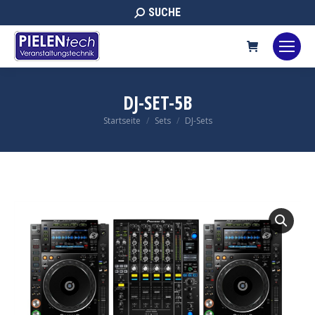
Search:
SUCHE
DJ-SET-5B
Sie befinden sich hier:
Startseite
Sets
DJ-Sets