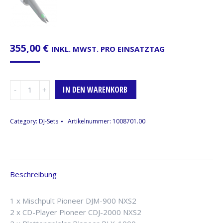
355,00
€
INKL. MWST. PRO EINSATZTAG
DJ-
IN DEN WARENKORB
Set-
5b
Menge
Category:
DJ-Sets
Artikelnummer:
1008701.00
Beschreibung
1 x Mischpult Pioneer DJM-900 NXS2
2 x CD-Player Pioneer CDJ-2000 NXS2