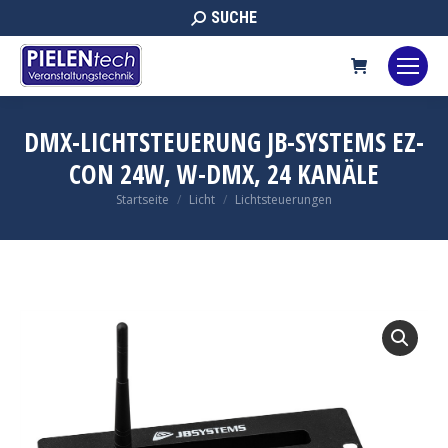
Search:
SUCHE
DMX-LICHTSTEUERUNG JB-SYSTEMS EZ-
CON 24W, W-DMX, 24 KANÄLE
Sie befinden sich hier:
Startseite
Licht
Lichtsteuerungen