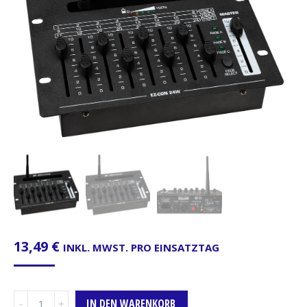
13,49
€
INKL. MWST. PRO EINSATZTAG
DMX-
IN DEN WARENKORB