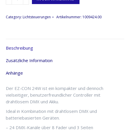
Lichtsteuerung
JB-
Systems
Category:
Lichtsteuerungen
Artikelnummer:
1009424.00
EZ-
CON
24W,
W-
Beschreibung
DMX,
24
Zusätzliche Information
Kanäle
Menge
Anhänge
Der EZ-CON 24W ist ein kompakter und dennoch
vielseitiger, benutzerfreundlicher Controller mit
drahtlosem DMX und Akku.
Ideal in Kombination mit drahtlosem DMX und
batteriebasierten Geräten.
– 24 DMX-Kanäle über 8 Fader und 3 Seiten