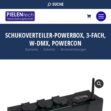
Search:
SUCHE
SCHUKOVERTEILER-POWERBOX, 3-FACH,
W-DMX, POWERCON
Sie befinden sich hier:
Startseite
Zubehör
Stromverteilungen