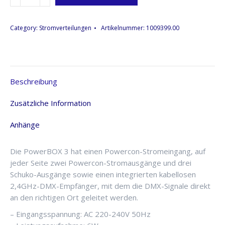
PowerBox,
3-
fach,
Category:
Stromverteilungen
Artikelnummer:
1009399.00
W-
DMX,
Powercon
Menge
Beschreibung
Zusätzliche Information
Anhänge
Die PowerBOX 3 hat einen Powercon-Stromeingang, auf
jeder Seite zwei Powercon-Stromausgänge und drei
Schuko-Ausgänge sowie einen integrierten kabellosen
2,4GHz-DMX-Empfänger, mit dem die DMX-Signale direkt
an den richtigen Ort geleitet werden.
– Eingangsspannung: AC 220-240V 50Hz