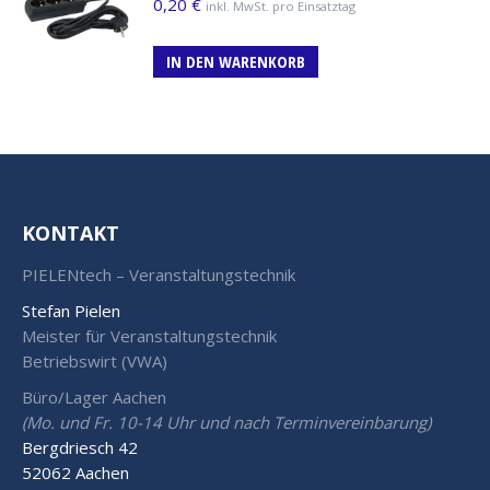
0,20
€
inkl. MwSt. pro Einsatztag
IN DEN WARENKORB
KONTAKT
PIELENtech – Veranstaltungstechnik
Stefan Pielen
Meister für Veranstaltungstechnik
Betriebswirt (VWA)
Büro/Lager Aachen
(Mo. und Fr. 10-14 Uhr und nach Terminvereinbarung)
Bergdriesch 42
52062 Aachen