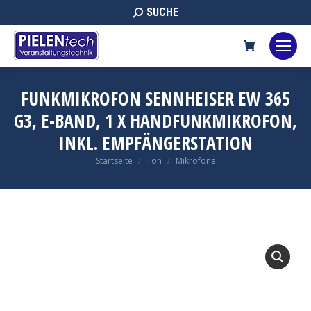
Search:
SUCHE
FUNKMIKROFON SENNHEISER EW 365
G3, E-BAND, 1 X HANDFUNKMIKROFON,
INKL. EMPFÄNGERSTATION
Sie befinden sich hier:
Startseite
Ton
Mikrofone