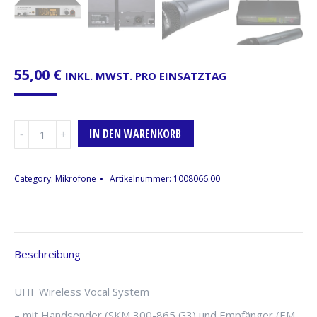
55,00
€
INKL. MWST. PRO EINSATZTAG
Funkmikrofon
IN DEN WARENKORB
Sennheiser
EW
365
Category:
Mikrofone
Artikelnummer:
1008066.00
G3,
E-
BAND,
1
Beschreibung
x
Handfunkmikrofon,
inkl.
UHF Wireless Vocal System
Empfängerstation
– mit Handsender (SKM 300-865 G3) und Empfänger (EM