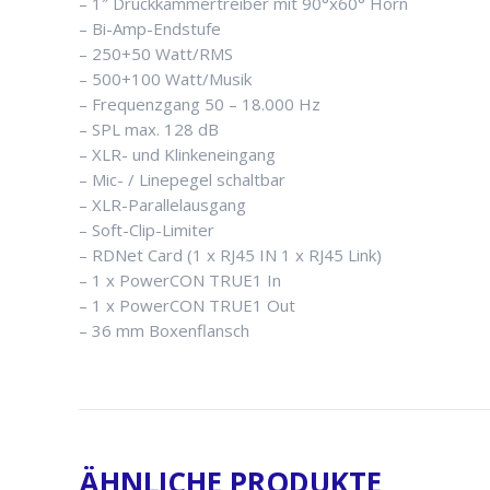
– 1″ Druckkammertreiber mit 90°x60° Horn
– Bi-Amp-Endstufe
– 250+50 Watt/RMS
– 500+100 Watt/Musik
– Frequenzgang 50 – 18.000 Hz
– SPL max. 128 dB
– XLR- und Klinkeneingang
– Mic- / Linepegel schaltbar
– XLR-Parallelausgang
– Soft-Clip-Limiter
– RDNet Card (1 x RJ45 IN 1 x RJ45 Link)
– 1 x PowerCON TRUE1 In
– 1 x PowerCON TRUE1 Out
– 36 mm Boxenflansch
ÄHNLICHE PRODUKTE