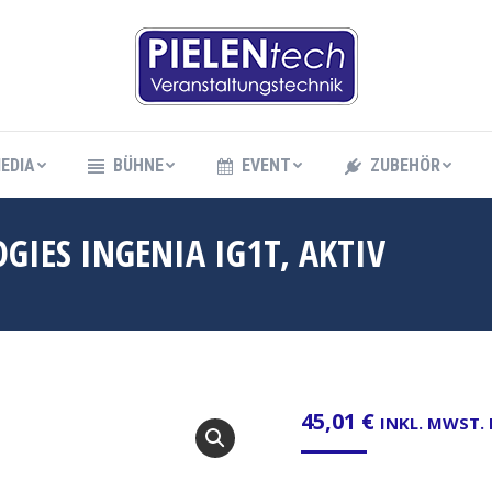
EDIA
BÜHNE
EVENT
ZUBEHÖR
EDIA
BÜHNE
EVENT
ZUBEHÖR
GIES INGENIA IG1T, AKTIV
45,01
€
INKL. MWST.