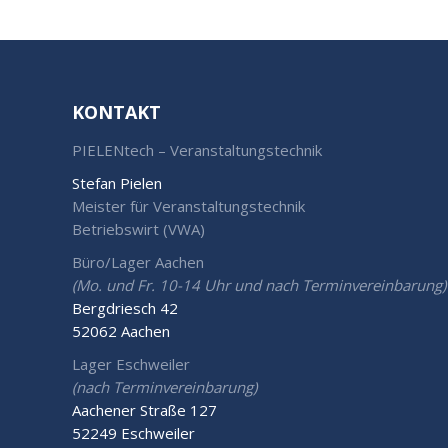
KONTAKT
PIELENtech – Veranstaltungstechnik
Stefan Pielen
Meister für Veranstaltungstechnik
Betriebswirt (VWA)
Büro/Lager Aachen
(Mo. und Fr. 10-14 Uhr und nach Terminvereinbarung)
Bergdriesch 42
52062 Aachen
Lager Eschweiler
(nach Terminvereinbarung)
Aachener Straße 127
52249 Eschweiler