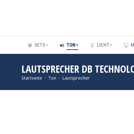
SETS
TON
LICHT
M
SETS
TON
LICHT
M
LAUTSPRECHER DB TECHNOLO
Startseite
Ton
Lautsprecher
Sie befinden sich hier: