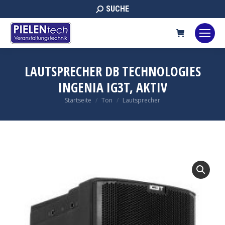
Search:
SUCHE
LAUTSPRECHER DB TECHNOLOGIES
INGENIA IG3T, AKTIV
Sie befinden sich hier:
Startseite
Ton
Lautsprecher