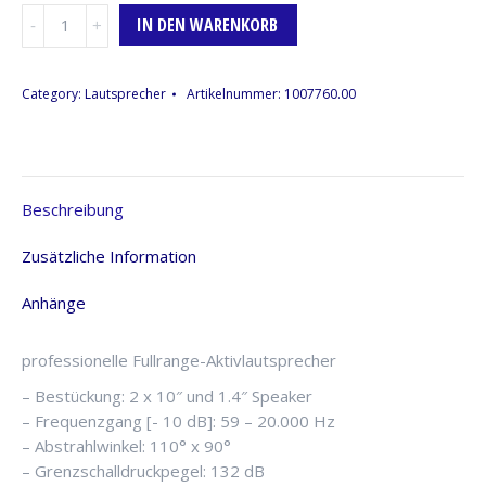
Lautsprecher
IN DEN WARENKORB
dB
Technologies
Ingenia
Category:
Lautsprecher
Artikelnummer:
1007760.00
IG3T,
aktiv
Menge
Beschreibung
Zusätzliche Information
Anhänge
professionelle Fullrange-Aktivlautsprecher
– Bestückung: 2 x 10″ und 1.4″ Speaker
– Frequenzgang [- 10 dB]: 59 – 20.000 Hz
– Abstrahlwinkel: 110° x 90°
– Grenzschalldruckpegel: 132 dB