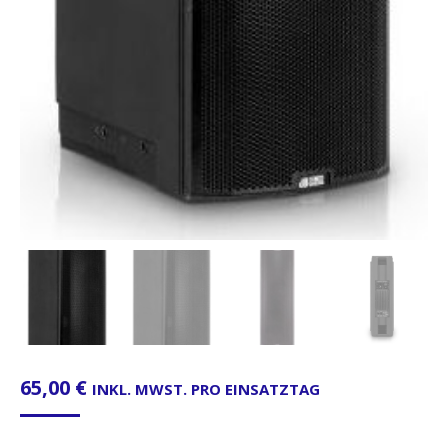
65,00
€
INKL. MWST. PRO EINSATZTAG