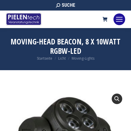
Search:
SUCHE
MOVING-HEAD BEACON, 8 X 10WATT
RGBW-LED
Sie befinden sich hier:
Startseite
Licht
Moving-Lights