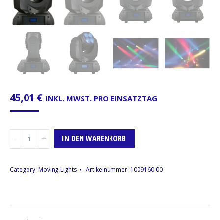
45,01
€
INKL. MWST. PRO EINSATZTAG
Moving-
IN DEN WARENKORB
Head
Beacon,
8
Category:
Moving-Lights
Artikelnummer:
1009160.00
x
10Watt
RGBW-
LED