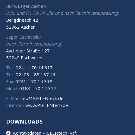
Büro/Lager Aachen
(Mo. und Fr. 10-14 Uhr und nach Terminvereinbarung)
Bergdriesch 42
52062 Aachen
Lager Eschweiler
(nach Terminvereinbarung)
Aachener Straße 127
52249 Eschweiler
Tel.:
0241 – 70 14 317
Tel.:
02403 – 88 187 44
Fax:
0241 – 70 14 318
Mobil:
0163 – 70 14 317
E-Mail:
info@PIELENtech.de
Internet:
www.PIELENtech.de
DOWNLOADS
Kontaktdaten PIELENtech (vcf)