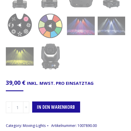
39,00
€
INKL. MWST. PRO EINSATZTAG
Moving-
IN DEN WARENKORB
Head
Phantom
65
Category:
Moving-Lights
Artikelnummer:
1007890.00