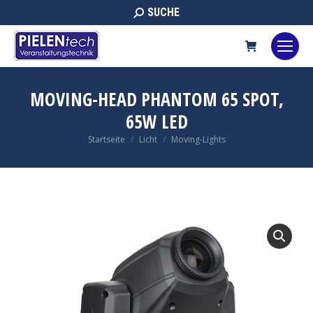
Search:
SUCHE
MOVING-HEAD PHANTOM 65 SPOT,
65W LED
Sie befinden sich hier:
Startseite
Licht
Moving-Lights