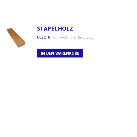
STAPELHOLZ
0,30
€
inkl. MwSt. pro Einsatztag
IN DEN WARENKORB