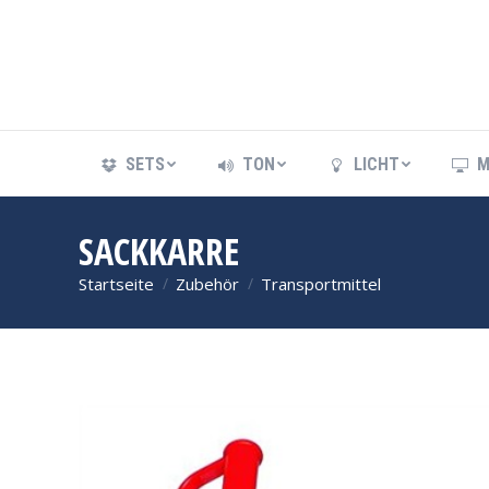
SETS
TON
LICHT
M
SETS
TON
LICHT
M
SACKKARRE
Startseite
Zubehör
Transportmittel
Sie befinden sich hier: