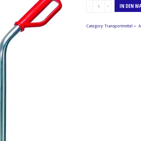
Sackkarre
IN DEN W
Menge
Category:
Transportmittel
A