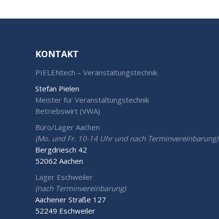
KONTAKT
PIELENtech – Veranstaltungstechnik
Stefan Pielen
Meister für Veranstaltungstechnik
Betriebswirt (VWA)
Büro/Lager Aachen
(Mo. und Fr. 10-14 Uhr und nach Terminvereinbarung)
Bergdriesch 42
52062 Aachen
Lager Eschweiler
(nach Terminvereinbarung)
Aachener Straße 127
52249 Eschweiler