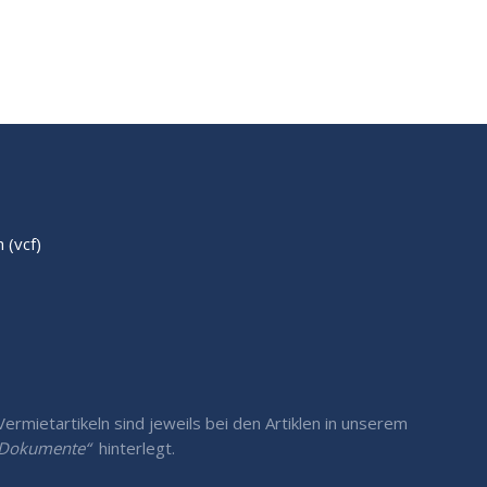
(vcf)
rmietartikeln sind jeweils bei den Artiklen in unserem
/ Dokumente“
hinterlegt.