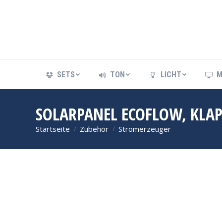
SETS
TON
LICHT
M
SETS
TON
LICHT
M
SOLARPANEL ECOFLOW, KLA
Startseite
Zubehör
Stromerzeuger
Sie befinden sich hier: