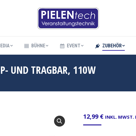
EDIA
BÜHNE
EVENT
ZUBEHÖR
EDIA
BÜHNE
EVENT
ZUBEHÖR
PP- UND TRAGBAR, 110W
12,99
€
INKL. MWST.