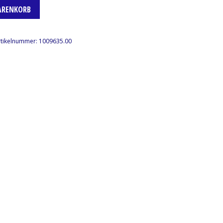
ARENKORB
rtikelnummer:
1009635.00