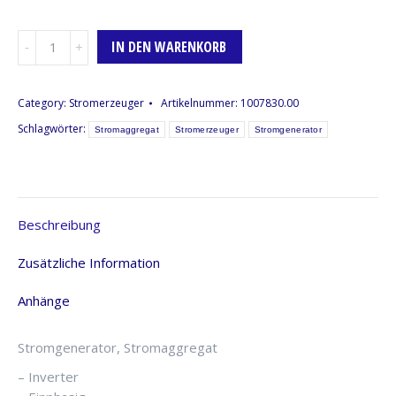
Stromerzeuger
IN DEN WARENKORB
Honda
EU22i,
max.
Category:
Stromerzeuger
Artikelnummer:
1007830.00
2,2kW,
Schlagwörter:
Stromaggregat
Stromerzeuger
Stromgenerator
Benzin
Menge
Beschreibung
Zusätzliche Information
Anhänge
Stromgenerator, Stromaggregat
– Inverter