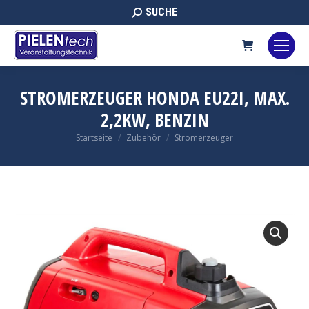
Search:
SUCHE
STROMERZEUGER HONDA EU22I, MAX.
2,2KW, BENZIN
Sie befinden sich hier:
Startseite
Zubehör
Stromerzeuger