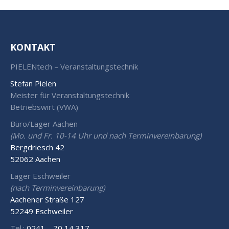
KONTAKT
PIELENtech – Veranstaltungstechnik
Stefan Pielen
Meister für Veranstaltungstechnik
Betriebswirt (VWA)
Büro/Lager Aachen
(Mo. und Fr. 10-14 Uhr und nach Terminvereinbarung)
Bergdriesch 42
52062 Aachen
Lager Eschweiler
(nach Terminvereinbarung)
Aachener Straße 127
52249 Eschweiler
Tel.:
0241 – 70 14 317