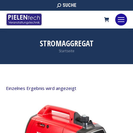
Search:
SUCHE
STROMAGGREGAT
Sie befinden sich hier:
Startseite
Einzelnes Ergebnis wird angezeigt