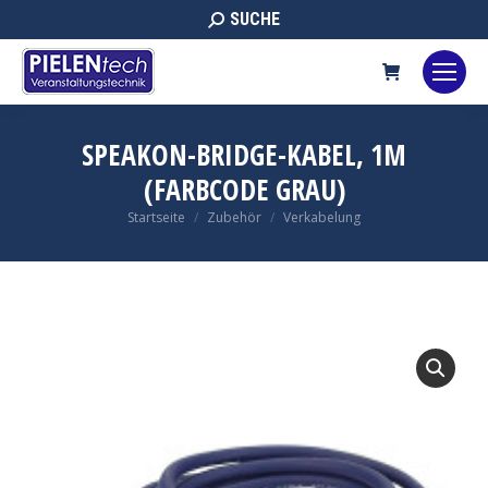
Search:
SUCHE
SPEAKON-BRIDGE-KABEL, 1M
(FARBCODE GRAU)
Sie befinden sich hier:
Startseite
Zubehör
Verkabelung