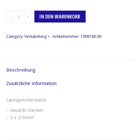
Speakon-
IN DEN WARENKORB
Bridge-
Kabel,
1m
Category:
Verkabelung
Artikelnummer:
1008180.00
(Farbcode
Grau)
Menge
Beschreibung
Zusätzliche Information
Lautsprecherkabel
– Neutrik-Stecker
– 2 x 2,5mm²