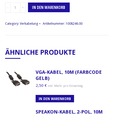
USB-
IN DEN WARENKORB
Kabel,
A
B
Category:
Verkabelung
Artikelnummer:
1008246.00
Menge
ÄHNLICHE PRODUKTE
VGA-KABEL, 10M (FARBCODE
GELB)
2,50
€
inkl. MwSt. pro Einsatztag
IN DEN WARENKORB
SPEAKON-KABEL, 2-POL, 10M