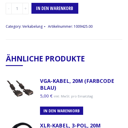
USB-
IN DEN WARENKORB
Kabel,
A
C
Category:
Verkabelung
Artikelnummer:
1009425.00
Menge
ÄHNLICHE PRODUKTE
VGA-KABEL, 20M (FARBCODE
BLAU)
5,00
€
inkl. MwSt. pro Einsatztag
IN DEN WARENKORB
XLR-KABEL, 3-POL, 20M