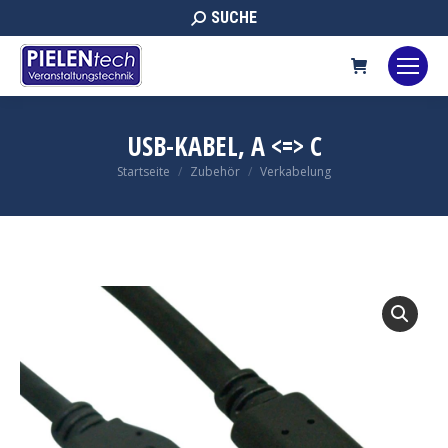
Search:
SUCHE
USB-KABEL, A <=> C
Sie befinden sich hier:
Startseite
Zubehör
Verkabelung