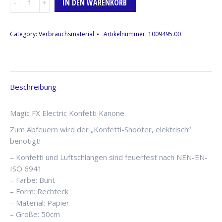
IN DEN WARENKORB
-
Magic
FX
Category:
Verbrauchsmaterial
Artikelnummer:
1009495.00
elektrische
Konfettikanone,
50cm,
Bunt,
Beschreibung
Papier
Menge
Magic FX Electric Konfetti Kanone
Zum Abfeuern wird der „Konfetti-Shooter, elektrisch“
benötigt!
– Konfetti und Luftschlangen sind feuerfest nach NEN-EN-
ISO 6941
– Farbe: Bunt
– Form: Rechteck
– Material: Papier
– Größe: 50cm