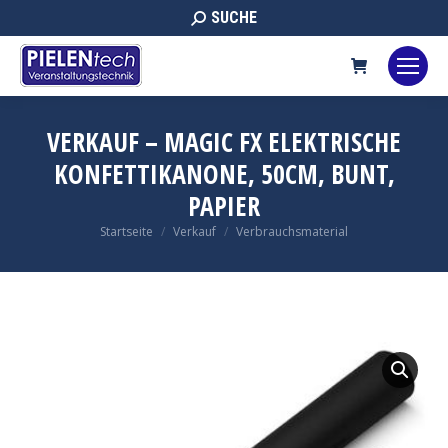
Search:
SUCHE
VERKAUF – MAGIC FX ELEKTRISCHE
KONFETTIKANONE, 50CM, BUNT,
PAPIER
Sie befinden sich hier:
Startseite
Verkauf
Verbrauchsmaterial