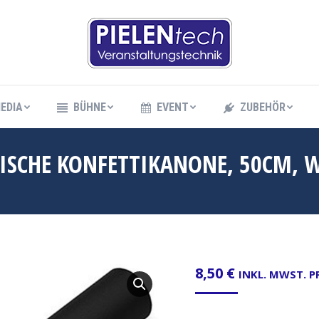
EDIA
BÜHNE
EVENT
ZUBEHÖR
EDIA
BÜHNE
EVENT
ZUBEHÖR
ISCHE KONFETTIKANONE, 50CM, W
8,50
€
INKL. MWST. 