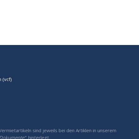
(vcf)
rmietartikeln sind jeweils bei den Artiklen in unserem
/ Dokumente“
hinterlegt.