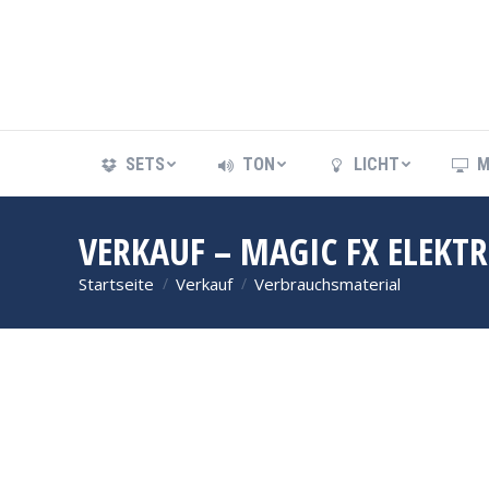
SETS
TON
LICHT
M
SETS
TON
LICHT
M
VERKAUF – MAGIC FX ELEKTR
Startseite
Verkauf
Verbrauchsmaterial
Sie befinden sich hier: