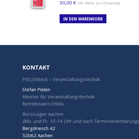
30,00
€
inkl. MwSt. pro Einsatztag
IN DEN WARENKORB
KONTAKT
PIELENtech – Veranstaltungstechnik
Stefan Pielen
Meister für Veranstaltungstechnik
Betriebswirt (VWA)
Büro/Lager Aachen
(Mo. und Fr. 10-14 Uhr und nach Terminvereinbarung)
Bergdriesch 42
52062 Aachen