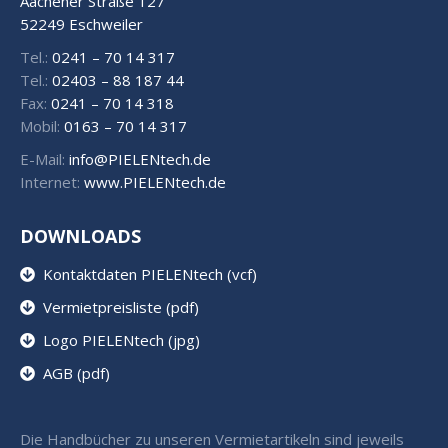
Aachener Straße 127
52249 Eschweiler
Tel.:
0241 – 70 14 317
Tel.:
02403 – 88 187 44
Fax:
0241 – 70 14 318
Mobil:
0163 – 70 14 317
E-Mail:
info@PIELENtech.de
Internet:
www.PIELENtech.de
DOWNLOADS
Kontaktdaten PIELENtech (vcf)
Vermietpreisliste (pdf)
Logo PIELENtech (jpg)
AGB (pdf)
Die Handbücher zu unseren Vermietartikeln sind jeweils