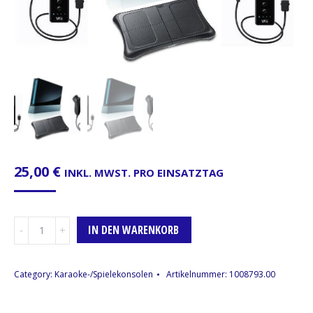
25,00
€
INKL. MWST. PRO EINSATZTAG
Wii
IN DEN WARENKORB
Sport
Set-
1
Category:
Karaoke-/Spielekonsolen
Artikelnummer:
1008793.00
Menge