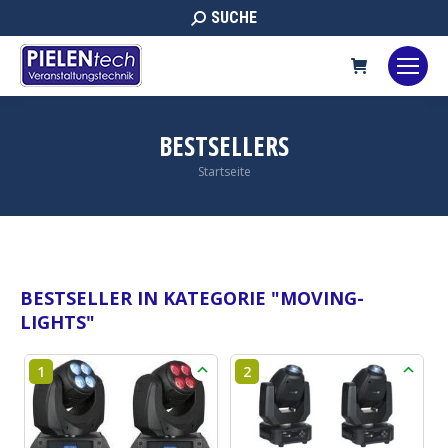
Search:
SUCHE
BESTSELLERS
Sie befinden sich hier:
Startseite
BESTSELLER IN KATEGORIE "
MOVING-
LIGHTS
"
1
2