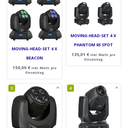
MOVING-HEAD-SET 4 X
PHANTOM 65 SPOT
MOVING-HEAD-SET 4 X
135,01
€
inkl. MwSt. pro
BEACON
Einsatztag
150,00
€
inkl. MwSt. pro
Einsatztag
3
4