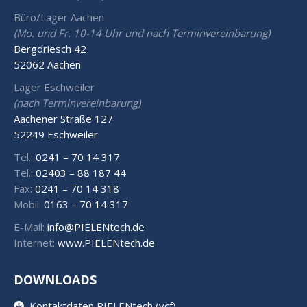
Büro/Lager Aachen
(Mo. und Fr. 10-14 Uhr und nach Terminvereinbarung)
Bergdriesch 42
52062 Aachen
Lager Eschweiler
(nach Terminvereinbarung)
Aachener Straße 127
52249 Eschweiler
Tel.:
0241 – 70 14 317
Tel.:
02403 – 88 187 44
Fax:
0241 – 70 14 318
Mobil:
0163 – 70 14 317
E-Mail:
info@PIELENtech.de
Internet:
www.PIELENtech.de
DOWNLOADS
Kontaktdaten PIELENtech (vcf)