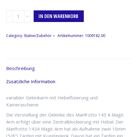
Variable
IN DEN WARENKORB
Magic
Arm,
Manfrotto
Category:
Stative/Zubehör
Artikelnummer:
1009182.00
143A
Menge
Beschreibung
Zusätzliche Information
variabler Gelenkarm mit Hebelfixierung und
Kameraschiene
Die Verstellung der Gelenke des Manfrotto 143 A Magic
Arm erfolgt über eine Zentralblockierung mit Hebel. Der
Manfrotto 143A Magic Arm hat als Aufnahme zwei 16mm
(5/8“) Zapfen mit Kugelgelenk. Davon hat ein Zapfen ein