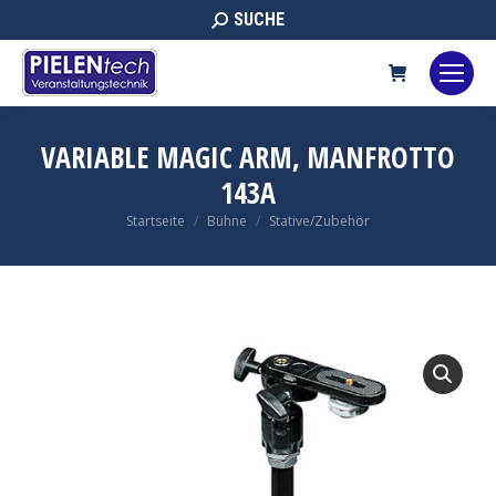
Search:
SUCHE
VARIABLE MAGIC ARM, MANFROTTO
143A
Sie befinden sich hier:
Startseite
Bühne
Stative/Zubehör