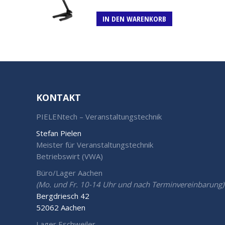
IN DEN WARENKORB
KONTAKT
PIELENtech – Veranstaltungstechnik
Stefan Pielen
Meister für Veranstaltungstechnik
Betriebswirt (VWA)
Büro/Lager Aachen
(Mo. und Fr. 10-14 Uhr und nach Terminvereinbarung)
Bergdriesch 42
52062 Aachen
Lager Eschweiler