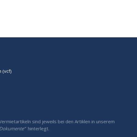
(vcf)
rmietartikeln sind jeweils bei den Artiklen in unserem
/ Dokumente“
hinterlegt.