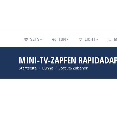
SETS
TON
LICHT
M
SETS
TON
LICHT
M
MINI-TV-ZAPFEN RAPIDADAP
Startseite
Bühne
Stative/Zubehör
Sie befinden sich hier: