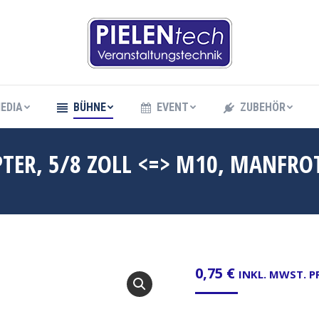
EDIA
BÜHNE
EVENT
ZUBEHÖR
EDIA
BÜHNE
EVENT
ZUBEHÖR
TER, 5/8 ZOLL <=> M10, MANFR
0,75
€
INKL. MWST. 