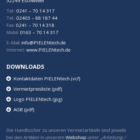
52249 Eschweiler
Tel.:
0241 – 70 14 317
Tel.:
02403 – 88 187 44
Fax:
0241 – 70 14 318
Mobil:
0163 – 70 14 317
E-Mail:
info@PIELENtech.de
Internet:
www.PIELENtech.de
DOWNLOADS
Kontaktdaten PIELENtech (vcf)
Vermietpreisliste (pdf)
Logo PIELENtech (jpg)
AGB (pdf)
Die Handbücher zu unseren Vermietartikeln sind jeweils
bei den Artiklen in unserem
Webshop
unter „
Anleitung /