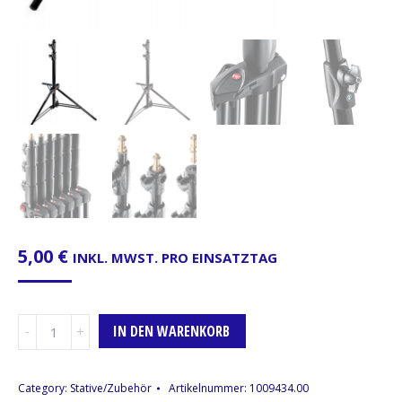
5,00
€
INKL. MWST. PRO EINSATZTAG
Lichtstativ,
IN DEN WARENKORB
124-
366cm,
Manfrotto
Category:
Stative/Zubehör
Artikelnummer:
1009434.00