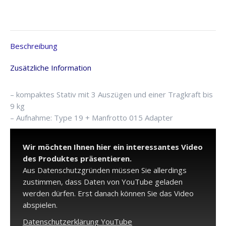
1004BAC
Menge
Beschreibung
Zusätzliche Information
– kompaktes Stativ mit 3 Auszügen und einer Tragkraft bis
9 kg
– Aufnahme: Type 19 + Manfrotto 015 Adapter
Wir möchten Ihnen hier ein interessantes Video
des Produktes präsentieren.
Aus Datenschutzgründen müssen Sie allerdings
zustimmen, dass Daten von YouTube geladen
werden dürfen. Erst danach können Sie das Video
abspielen.
Datenschutzerklärung YouTube