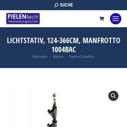
Search:
SUCHE
LICHTSTATIV, 124-366CM, MANFROTTO
1004BAC
Sie befinden sich hier:
Startseite
Bühne
Stative/Zubehör