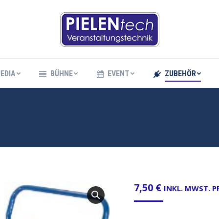
EDIA
BÜHNE
EVENT
ZUBEHÖR
EDIA
BÜHNE
EVENT
ZUBEHÖR
7,50
€
INKL. MWST. 