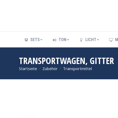
SETS
TON
LICHT
M
SETS
TON
LICHT
M
TRANSPORTWAGEN, GITTER
Startseite
Zubehör
Transportmittel
Sie befinden sich hier: