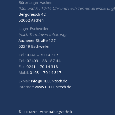
Büro/Lager Aachen
(Mo. und Fr. 10-14 Uhr und nach Terminvereinbarung)
Bergdriesch 42
52062 Aachen
Lager Eschweiler
(nach Terminvereinbarung)
Aachener Straße 127
52249 Eschweiler
Tel.:
0241 – 70 14 317
Tel.:
02403 – 88 187 44
Fax:
0241 – 70 14 318
Mobil:
0163 – 70 14 317
E-Mail:
info@PIELENtech.de
Internet:
www.PIELENtech.de
© PIELENtech - Veranstaltungstechnik