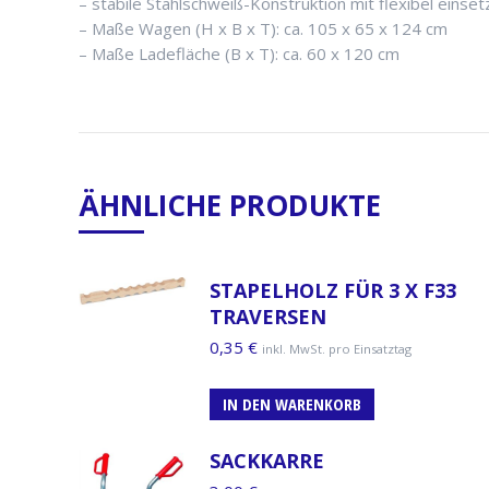
– stabile Stahlschweiß-Konstruktion mit flexibel einset
– Maße Wagen (H x B x T): ca. 105 x 65 x 124 cm
– Maße Ladefläche (B x T): ca. 60 x 120 cm
ÄHNLICHE PRODUKTE
STAPELHOLZ FÜR 3 X F33
TRAVERSEN
0,35
€
inkl. MwSt. pro Einsatztag
IN DEN WARENKORB
SACKKARRE