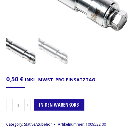
0,50
€
INKL. MWST. PRO EINSATZTAG
TV-
IN DEN WARENKORB
Zapfen,
Innengewinde
M10
Category:
Stative/Zubehör
Artikelnummer:
1009532.00
Menge